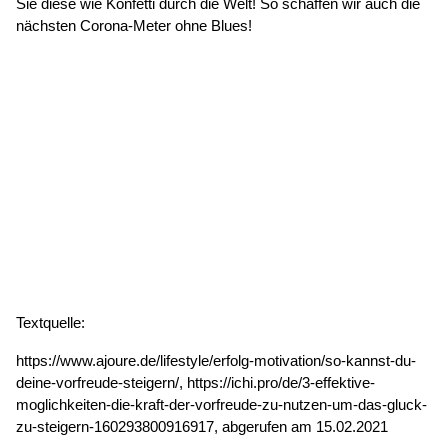
Sie diese wie Konfetti durch die Welt! So schaffen wir auch die
nächsten Corona-Meter ohne Blues!
Textquelle:
https://www.ajoure.de/lifestyle/erfolg-motivation/so-kannst-du-
deine-vorfreude-steigern/, https://ichi.pro/de/3-effektive-
moglichkeiten-die-kraft-der-vorfreude-zu-nutzen-um-das-gluck-
zu-steigern-160293800916917, abgerufen am 15.02.2021