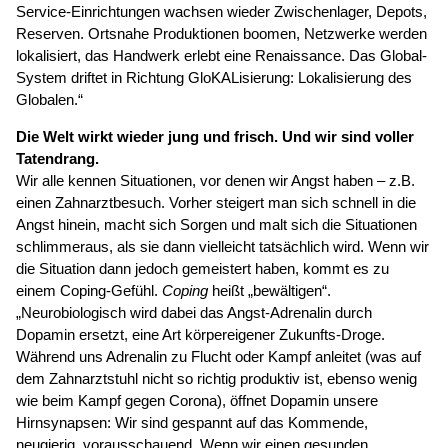
Service-Einrichtungen wachsen wieder Zwischenlager, Depots,
Reserven. Ortsnahe Produktionen boomen, Netzwerke werden
lokalisiert, das Handwerk erlebt eine Renaissance. Das Global-
System driftet in Richtung GloKALisierung: Lokalisierung des
Globalen.“
Die Welt wirkt wieder jung und frisch. Und wir sind voller
Tatendrang.
Wir alle kennen Situationen, vor denen wir Angst haben – z.B.
einen Zahnarztbesuch. Vorher steigert man sich schnell in die
Angst hinein, macht sich Sorgen und malt sich die Situationen
schlimmeraus, als sie dann vielleicht tatsächlich wird. Wenn wir
die Situation dann jedoch gemeistert haben, kommt es zu
einem Coping-Gefühl.
Coping
heißt „bewältigen“.
„Neurobiologisch wird dabei das Angst-Adrenalin durch
Dopamin ersetzt, eine Art körpereigener Zukunfts-Droge.
Während uns Adrenalin zu Flucht oder Kampf anleitet (was auf
dem Zahnarztstuhl nicht so richtig produktiv ist, ebenso wenig
wie beim Kampf gegen Corona), öffnet Dopamin unsere
Hirnsynapsen: Wir sind gespannt auf das Kommende,
neugierig, vorausschauend. Wenn wir einen gesunden