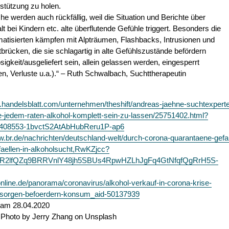
stützung zu holen.
e werden auch rückfällig, weil die Situation und Berichte über
t bei Kindern etc. alte überflutende Gefühle triggert. Besonders die
atisierten kämpfen mit Alpträumen, Flashbacks, Intrusionen und
tbrücken, die sie schlagartig in alte Gefühlszustände befördern
losigkeit/ausgeliefert sein, allein gelassen werden, eingesperrt
n, Verluste u.a.).“ – Ruth Schwalbach, Suchttherapeutin
p.handelsblatt.com/unternehmen/theshift/andreas-jaehne-suchtexpert
-jedem-raten-alkohol-komplett-sein-zu-lassen/25751402.html?
-408553-1bvctS2AtAbHubReru1P-ap6
w.br.de/nachrichten/deutschland-welt/durch-corona-quarantaene-gefa
faellen-in-alkoholsucht,RwKZjcc?
wAR2lfQZq9BRRVnlY48jh5SBUs4RpwHZLhJgFq4GtNfqfQgRrH5S-
-online.de/panorama/coronavirus/alkohol-verkauf-in-corona-krise-
-sorgen-befoerdern-konsum_aid-50137939
 am 28.04.2020
: Photo by Jerry Zhang on Unsplash