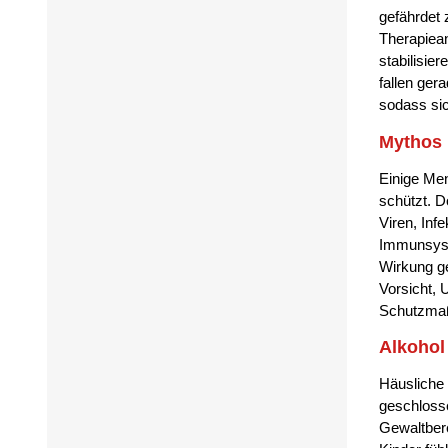
gefährdet 
Therapiean
stabilisie
fallen ge
sodass si
Mythos 
Einige Me
schützt. 
Viren, Inf
Immunsyst
Wirkung ge
Vorsicht,
Schutzmaß
Alkohol
Häusliche 
geschlosse
Gewaltbere