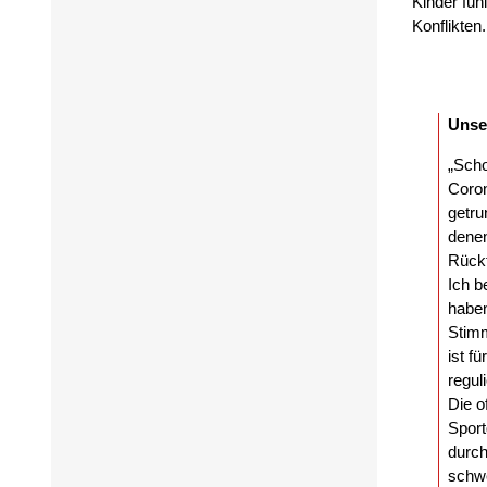
Kinder fühl
Konflikten.
Unse
„Scho
Coron
getru
denen
Rückf
Ich b
haben
Stim
ist f
regul
Die o
Sport
durch
schwe