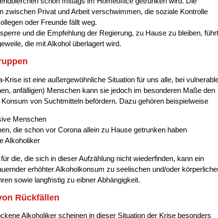
endbierchen schon mittags im Homeoffice getrunken wird. Die
 zwischen Privat und Arbeit verschwimmen, die soziale Kontrolle
ollegen oder Freunde fällt weg.
sperre und die Empfehlung der Regierung, zu Hause zu bleiben, führ
eweile, die mit Alkohol überlagert wird.
ruppen
-Krise ist eine außergewöhnliche Situation für uns alle, bei vulnerabl
chen, anfälligen) Menschen kann sie jedoch im besonderen Maße den
Konsum von Suchtmitteln befördern. Dazu gehören beispielweise
sive Menschen
n, die schon vor Corona allein zu Hause getrunken haben
e Alkoholiker
für die, die sich in dieser Aufzählung nicht wiederfinden, kann ein
uernder erhöhter Alkoholkonsum zu seelischen und/oder körperliche
hren sowie langfristig zu eibner Abhängigkeit.
von Rückfällen
ckene Alkoholiker scheinen in dieser Situation der Krise besonders