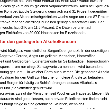
ausgewertet hat: Von Ende Februar bis Ende März wurde etwa ein
hr Wein gekauft als im gleichen Vorjahreszeitraum. Auch bei Spirituos
er Korn beträgt die Steigerung demnach rund 31 Prozent gegenüber
 Verkauf von Alkoholmischgetränken wuchs sogar um rund 87 Prozen
tränke machen allerdings nur einen geringen Marktanteil aus. Der
f wuchs laut GfK um 11,5 Prozent. Die Daten beruhen auf
gen Einkäufen von 30.000 Haushalten im Einzelhandel.
für den gesteigerten Alkoholkonsum
 wird häufig als vermeintlicher Sorgenlöser genutzt. In der derzeitigen
Angst vor Corona, Angst um geliebte Menschen, Homeoffice,
eit und Geldsorgen, Existenzängste für Selbständige, Homeschoolin
sperre… um nur einige Schlagworte zu nennen – wird besonders
nnung gesucht – in welcher Form auch immer. Die genannten Aspek
t Auslöser für den Griff zur Flasche, um diese Ängste zu betäuben.
und Sorgen für häufig zu Schlafstörungen, sodass Alkohol als
er und „Schlafmittel“ genutzt wird.
onavirus zwingt die Menschen seit Wochen zu Hause zu bleiben. B
taurants sind geschlossen, auch private Feierlichkeiten finden nicht
as bringt einige in eine gefährliche Situation, wenn das