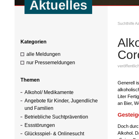
Aktuelles
Suchthilfe 
Alk
Kategorien
Cor
alle Meldungen
nur Pressemeldungen
veröffentli
Themen
Generell 
alkoholisc
Alkohol/ Medikamente
Liter Fert
Angebote für Kinder, Jugendliche
an Bier, W
und Familien
Gesteig
Betriebliche Suchtprävention
Essstörungen
Doch durc
Alkohol. D
Glücksspiel- & Onlinesucht