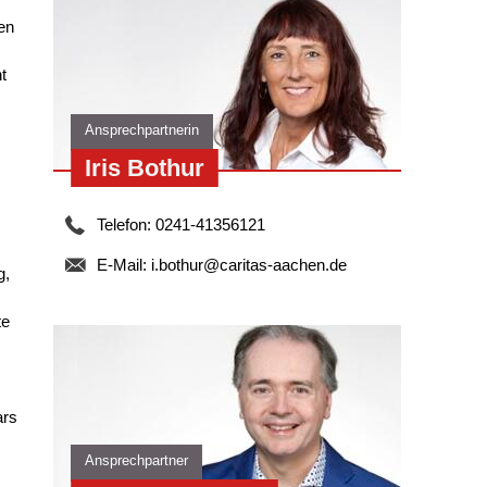
en
t
Ansprechpartnerin
Iris Bothur
Telefon: 0241-41356121
E-Mail:
i.bothur@caritas-aachen.de
g,
te
ars
Ansprechpartner