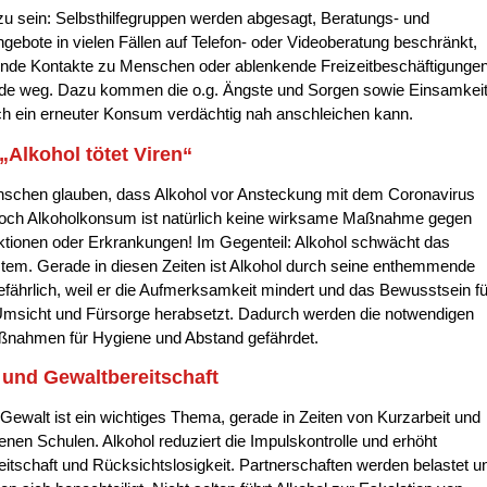
zu sein: Selbsthilfegruppen werden abgesagt, Beratungs- und
gebote in vielen Fällen auf Telefon- oder Videoberatung beschränkt,
rende Kontakte zu Menschen oder ablenkende Freizeitbeschäftigunge
rade weg. Dazu kommen die o.g. Ängste und Sorgen sowie Einsamkeit
ch ein erneuter Konsum verdächtig nah anschleichen kann.
„Alkohol tötet Viren“
nschen glauben, dass Alkohol vor Ansteckung mit dem Coronavirus
Doch Alkoholkonsum ist natürlich keine wirksame Maßnahme gegen
ektionen oder Erkrankungen! Im Gegenteil: Alkohol schwächt das
em. Gerade in diesen Zeiten ist Alkohol durch seine enthemmende
fährlich, weil er die Aufmerksamkeit mindert und das Bewusstsein fü
 Umsicht und Fürsorge herabsetzt. Dadurch werden die notwendigen
nahmen für Hygiene und Abstand gefährdet.
 und Gewaltbereitschaft
Gewalt ist ein wichtiges Thema, gerade in Zeiten von Kurzarbeit und
nen Schulen. Alkohol reduziert die Impulskontrolle und erhöht
itschaft und Rücksichtslosigkeit. Partnerschaften werden belastet u