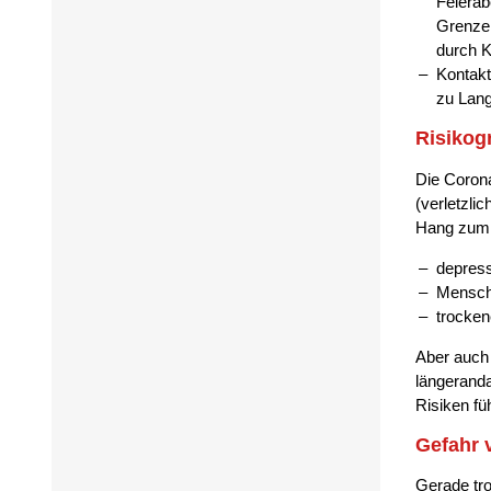
Feierab
Grenzen
durch K
Kontakt
zu Lang
Risikog
Die Corona
(verletzli
Hang zum 
depres
Mensche
trocken
Aber auch 
längeranda
Risiken fü
Gefahr 
Gerade tro