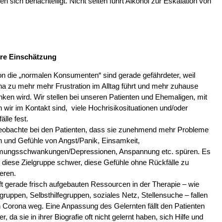
en sich benachteiligt. Nicht selten führt Alkohol zur Eskalation von
re Einschätzung
n die „normalen Konsumenten“ sind gerade gefährdeter, weil
a zu mehr mehr Frustration im Alltag führt und mehr zuhause
nken wird. Wir stellen bei unseren Patienten und Ehemaligen, mit
 wir im Kontakt sind, viele Hochrisikosituationen und/oder
älle fest.
eobachte bei den Patienten, dass sie zunehmend mehr Probleme
 und Gefühle von Angst/Panik, Einsamkeit,
mungsschwankungen/Depressionen, Anspannung etc. spüren. Es
ür diese Zielgruppe schwer, diese Gefühle ohne Rückfälle zu
ieren.
ft gerade frisch aufgebauten Ressourcen in der Therapie – wie
gruppen, Selbsthilfegruppen, soziales Netz, Stellensuche – fallen
 Corona weg. Eine Anpassung des Gelernten fällt den Patienten
r, da sie in ihrer Biografie oft nicht gelernt haben, sich Hilfe und