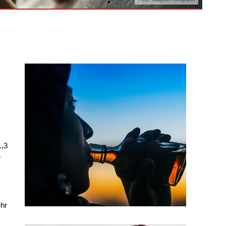
1,3
e
hr