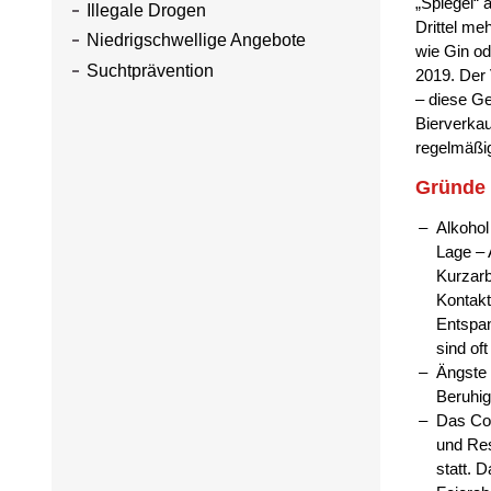
„Spiegel“ 
Illegale Drogen
Drittel me
Niedrigschwellige Angebote
wie Gin od
Suchtprävention
2019. Der
– diese Ge
Bierverkau
regelmäßi
Gründe 
Alkohol
Lage – 
Kurzarb
Kontakt
Entspa
sind of
Ängste 
Beruhig
Das Cor
und Res
statt. D