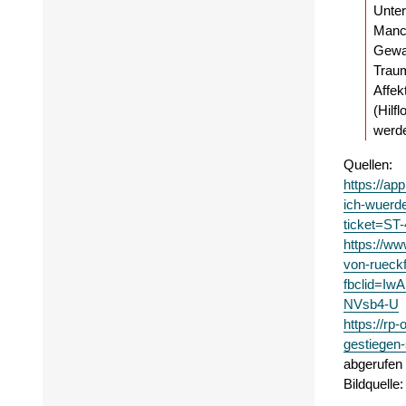
Unter
Manch
Gewal
Traum
Affek
(Hilf
werde
Quellen:
https://ap
ich-wuerde
ticket=ST
https://ww
von-rueck
fbclid=I
NVsb4-U
https://rp
gestiegen
abgerufen
Bildquelle