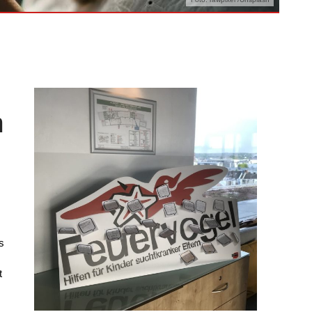
n
s
t