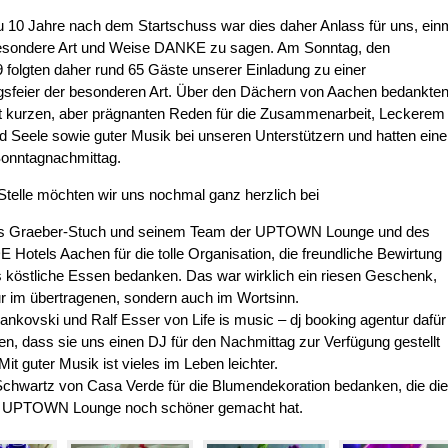
 10 Jahre nach dem Startschuss war dies daher Anlass für uns, ein
besondere Art und Weise DANKE zu sagen. Am Sonntag, den
 folgten daher rund 65 Gäste unserer Einladung zu einer
gsfeier der besonderen Art. Über den Dächern von Aachen bedankte
it kurzen, aber prägnanten Reden für die Zusammenarbeit, Leckerem
nd Seele sowie guter Musik bei unseren Unterstützern und hatten ein
onntagnachmittag.
Stelle möchten wir uns nochmal ganz herzlich bei
s Graeber-Stuch und seinem Team der UPTOWN Lounge und des
 Hotels Aachen für die tolle Organisation, die freundliche Bewirtung
 köstliche Essen bedanken. Das war wirklich ein riesen Geschenk,
ur im übertragenen, sondern auch im Wortsinn.
ankovski und Ralf Esser von Life is music – dj booking agentur dafür
n, dass sie uns einen DJ für den Nachmittag zur Verfügung gestellt
Mit guter Musik ist vieles im Leben leichter.
chwartz von Casa Verde für die Blumendekoration bedanken, die di
 UPTOWN Lounge noch schöner gemacht hat.