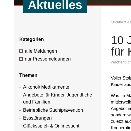
Aktuelles
Suchthilfe 
10 
Kategorien
für
alle Meldungen
nur Pressemeldungen
veröffentli
Themen
Voller Sto
Kinder aus
Alkohol/ Medikamente
Angebote für Kinder, Jugendliche
Was im Mai
mittlerwei
und Familien
Angebot ni
Betriebliche Suchtprävention
sondern wu
Essstörungen
zuletzt au
Glücksspiel- & Onlinesucht
Kooperatio