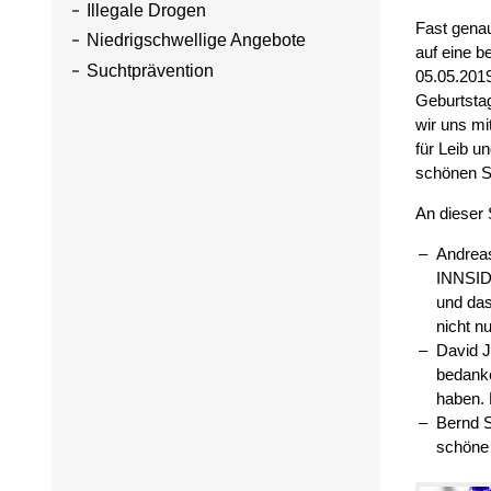
Illegale Drogen
Fast genau
Niedrigschwellige Angebote
auf eine 
Suchtprävention
05.05.2019
Geburtsta
wir uns m
für Leib u
schönen S
An dieser 
Andrea
INNSIDE
und das
nicht n
David J
bedanke
haben. 
Bernd S
schöne