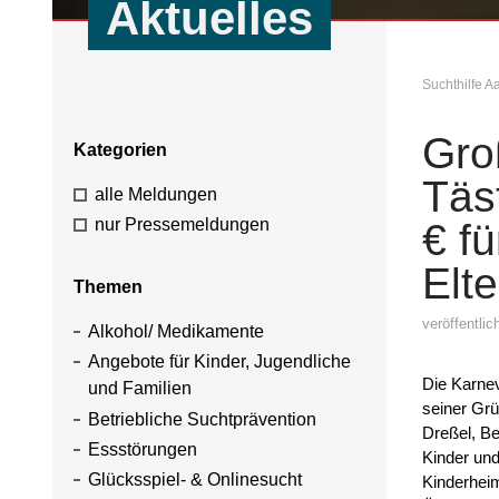
Aktuelles
Suchthilfe 
Gro
Kategorien
Täs
alle Meldungen
nur Pressemeldungen
€ f
Elte
Themen
veröffentli
Alkohol/ Medikamente
Angebote für Kinder, Jugendliche
Die Karnev
und Familien
seiner Grü
Betriebliche Suchtprävention
Dreßel, Be
Essstörungen
Kinder un
Glücksspiel- & Onlinesucht
Kinderheim