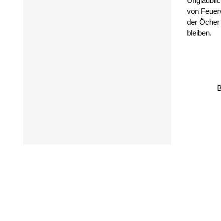
Unglaublic
von Feuer
der Öcher 
bleiben.
B