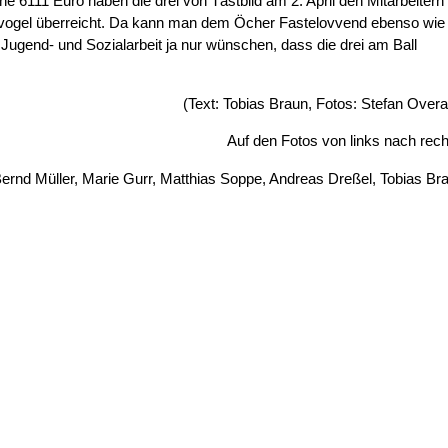
he 6111 Euro haben die drei von Tästbild am 2. April den Mitarbeitern
vogel überreicht. Da kann man dem Öcher Fastelovvend ebenso wie
Jugend- und Sozialarbeit ja nur wünschen, dass die drei am Ball
(Text: Tobias Braun, Fotos: Stefan Overa
Auf den Fotos von links nach rech
ernd Müller, Marie Gurr, Matthias Soppe, Andreas Dreßel, Tobias Br