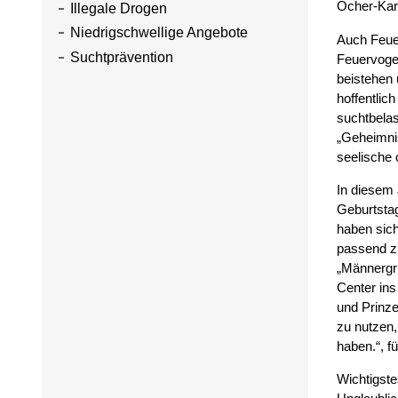
Öcher-Karn
Illegale Drogen
Niedrigschwellige Angebote
Auch Feuer
Suchtprävention
Feuervoge
beistehen 
hoffentlic
suchtbelas
„Geheimni
seelische 
In diesem 
Geburtsta
haben sich
passend z
„Männergri
Center ins
und Prinze
zu nutzen,
haben.“, f
Wichtigste