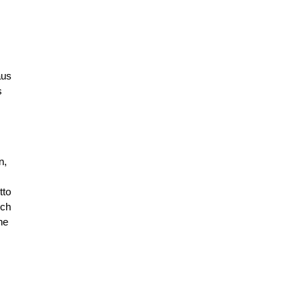
aus
s
n,
tto
sch
ne