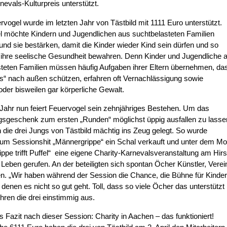
evals-Kulturpreis unterstützt.
vogel wurde im letzten Jahr von Tästbild mit 1111 Euro unterstützt.
l möchte Kindern und Jugendlichen aus suchtbelasteten Familien
und sie bestärken, damit die Kinder wieder Kind sein dürfen und so
h ihre seelische Gesundheit bewahren. Denn Kinder und Jugendliche 
teten Familien müssen häufig Aufgaben ihrer Eltern übernehmen, da
s“ nach außen schützen, erfahren oft Vernachlässigung sowie
oder bisweilen gar körperliche Gewalt.
Jahr nun feiert Feuervogel sein zehnjähriges Bestehen. Um das
gsgeschenk zum ersten „Runden“ möglichst üppig ausfallen zu lasse
 die drei Jungs von Tästbild mächtig ins Zeug gelegt. So wurde
um Sessionshit „Männergrippe“ ein Schal verkauft und unter dem Mo
ppe trifft Puffel“ eine eigene Charity-Karnevalsveranstaltung am Hir
 Leben gerufen. An der beteiligten sich spontan Öcher Künstler, Verei
n. „Wir haben während der Session die Chance, die Bühne für Kinder
 denen es nicht so gut geht. Toll, dass so viele Öcher das unterstützt
ühren die drei einstimmig aus.
s Fazit nach dieser Session: Charity in Aachen – das funktioniert!