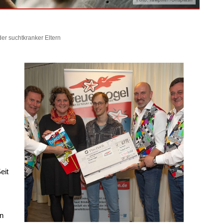
er suchtkranker Eltern
eit
en