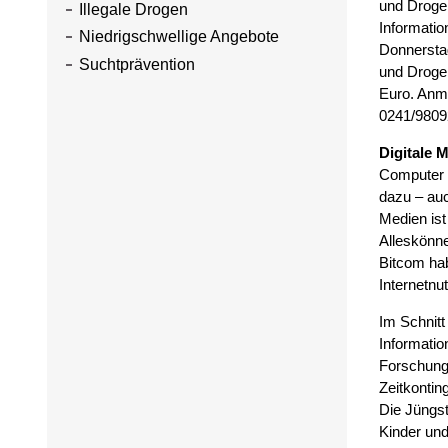
und Droge
Illegale Drogen
Informatio
Niedrigschwellige Angebote
Donnerstag
Suchtprävention
und Drogen
Euro. Anme
0241/9809
Digitale 
Computer u
dazu – auc
Medien ist
Alleskönne
Bitcom hab
Internetnu
Im Schnitt
Informatio
Forschung
Zeitkontin
Die Jüngst
Kinder und