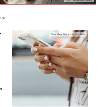
chen
-
Foto: Paul Hanaoka/ Unsplash
t
es