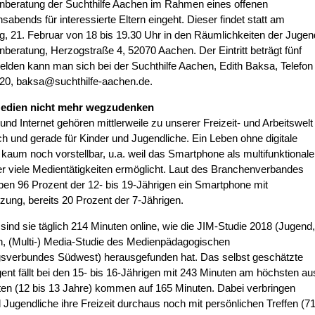
nberatung der Suchthilfe Aachen im Rahmen eines offenen
nsabends für interessierte Eltern eingeht. Dieser findet statt am
, 21. Februar von 18 bis 19.30 Uhr in den Räumlichkeiten der Jugen
beratung, Herzogstraße 4, 52070 Aachen. Der Eintritt beträgt fünf
lden kann man sich bei der Suchthilfe Aachen, Edith Baksa, Telefon
20, baksa@suchthilfe-aachen.de.
Medien nicht mehr wegzudenken
nd Internet gehören mittlerweile zu unserer Freizeit- und Arbeitswelt
h und gerade für Kinder und Jugendliche. Ein Leben ohne digitale
 kaum noch vorstellbar, u.a. weil das Smartphone als multifunktionale
r viele Medientätigkeiten ermöglicht. Laut des Branchenverbandes
en 96 Prozent der 12- bis 19-Jährigen ein Smartphone mit
tzung, bereits 20 Prozent der 7-Jährigen.
 sind sie täglich 214 Minuten online, wie die JIM-Studie 2018 (Jugend,
n, (Multi-) Media-Studie des Medienpädagogischen
sverbundes Südwest) herausgefunden hat. Das selbst geschätzte
gent fällt bei den 15- bis 16-Jährigen mit 243 Minuten am höchsten au
en (12 bis 13 Jahre) kommen auf 165 Minuten. Dabei verbringen
 Jugendliche ihre Freizeit durchaus noch mit persönlichen Treffen (7