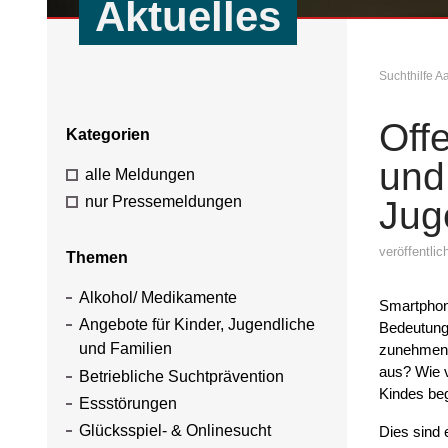
Aktuelles
Suchthilfe 
Off
Kategorien
und
alle Meldungen
nur Pressemeldungen
Jug
veröffentli
Themen
Alkohol/ Medikamente
Smartphon
Angebote für Kinder, Jugendliche
Bedeutung
und Familien
zunehmend
aus? Wie v
Betriebliche Suchtprävention
Kindes be
Essstörungen
Glücksspiel- & Onlinesucht
Dies sind 