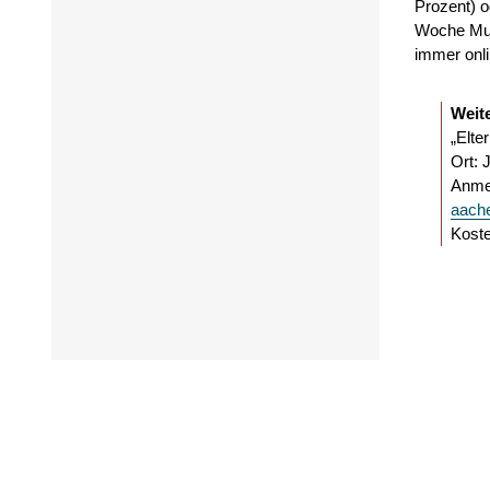
Prozent) o
Woche Musi
immer onli
Weit
„Elte
Ort: 
Anmel
aach
Koste