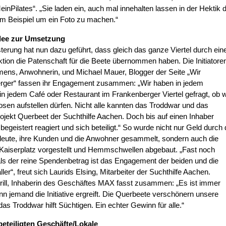
einPilates“. „Sie laden ein, auch mal innehalten lassen in der Hektik 
um Beispiel um ein Foto zu machen.“
dee zur Umsetzung
terung hat nun dazu geführt, dass gleich das ganze Viertel durch ein
ion die Patenschaft für die Beete übernommen haben. Die Initiatore
mens, Anwohnerin, und Michael Mauer, Blogger der Seite „Wir
rger“ fassen ihr Engagement zusammen: „Wir haben in jedem
in jedem Café oder Restaurant im Frankenberger Viertel gefragt, ob w
en aufstellen dürfen. Nicht alle kannten das Troddwar und das
jekt Querbeet der Suchthilfe Aachen. Doch bis auf einen Inhaber
begeistert reagiert und sich beteiligt.“ So wurde nicht nur Geld durch 
leute, ihre Kunden und die Anwohner gesammelt, sondern auch die
Kaiserplatz vorgestellt und Hemmschwellen abgebaut. „Fast noch
als der reine Spendenbetrag ist das Engagement der beiden und die
ller“, freut sich Laurids Elsing, Mitarbeiter der Suchthilfe Aachen.
rill, Inhaberin des Geschäftes MAX fasst zusammen: „Es ist immer
n jemand die Initiative ergreift. Die Querbeete verschönern unsere
das Troddwar hilft Süchtigen. Ein echter Gewinn für alle.“
 beteiligten Geschäfte/Lokale