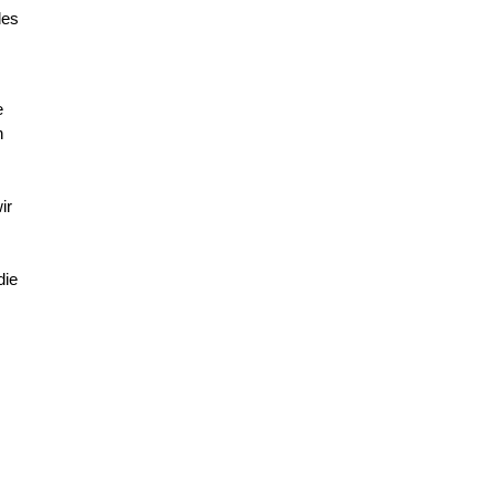
des
e
n
ir
die