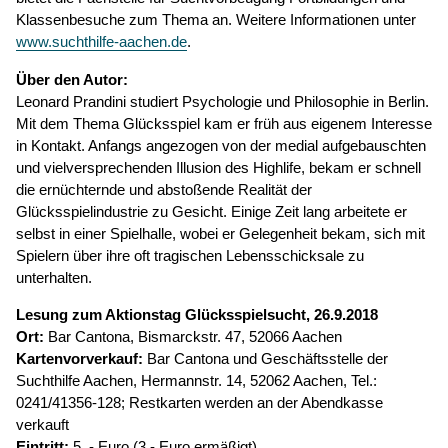
Klassenbesuche zum Thema an. Weitere Informationen unter
www.suchthilfe-aachen.de
.
Über den Autor:
Leonard Prandini studiert Psychologie und Philosophie in Berlin.
Mit dem Thema Glücksspiel kam er früh aus eigenem Interesse
in Kontakt. Anfangs angezogen von der medial aufgebauschten
und vielversprechenden Illusion des Highlife, bekam er schnell
die ernüchternde und abstoßende Realität der
Glücksspielindustrie zu Gesicht. Einige Zeit lang arbeitete er
selbst in einer Spielhalle, wobei er Gelegenheit bekam, sich mit
Spielern über ihre oft tragischen Lebensschicksale zu
unterhalten.
Lesung zum Aktionstag Glücksspielsucht, 26.9.2018
Ort:
Bar Cantona, Bismarckstr. 47, 52066 Aachen
Kartenvorverkauf:
Bar Cantona und Geschäftsstelle der
Suchthilfe Aachen, Hermannstr. 14, 52062 Aachen, Tel.:
0241/41356-128; Restkarten werden an der Abendkasse
verkauft
Eintritt:
5 ,- Euro (3,- Euro ermäßigt)