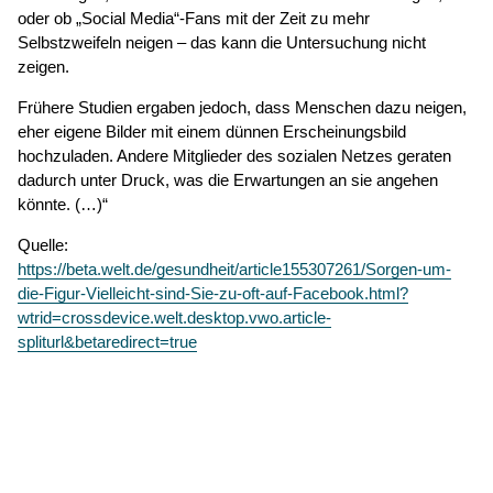
oder ob „Social Media“-Fans mit der Zeit zu mehr
Selbstzweifeln neigen – das kann die Untersuchung nicht
zeigen.
Frühere Studien ergaben jedoch, dass Menschen dazu neigen,
eher eigene Bilder mit einem dünnen Erscheinungsbild
hochzuladen. Andere Mitglieder des sozialen Netzes geraten
dadurch unter Druck, was die Erwartungen an sie angehen
könnte. (…)“
Quelle:
https://beta.welt.de/gesundheit/article155307261/Sorgen-um-
die-Figur-Vielleicht-sind-Sie-zu-oft-auf-Facebook.html?
wtrid=crossdevice.welt.desktop.vwo.article-
spliturl&betaredirect=true
© 2026
Caritasverband für die Regionen Aachen-Stadt und
Aachen-Land e.V.
·
Datenschutz
·
Barrierefreiheit
·
Impressum