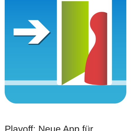
Playoff: Neue App für