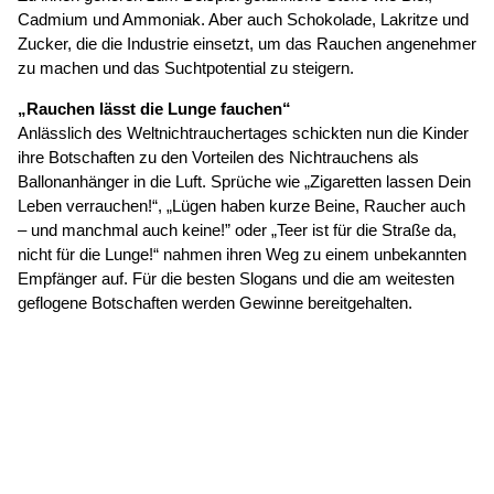
Cadmium und Ammoniak. Aber auch Schokolade, Lakritze und
Zucker, die die Industrie einsetzt, um das Rauchen angenehmer
zu machen und das Suchtpotential zu steigern.
„Rauchen lässt die Lunge fauchen“
Anlässlich des Weltnichtrauchertages schickten nun die Kinder
ihre Botschaften zu den Vorteilen des Nichtrauchens als
Ballonanhänger in die Luft. Sprüche wie „Zigaretten lassen Dein
Leben verrauchen!“, „Lügen haben kurze Beine, Raucher auch
– und manchmal auch keine!” oder „Teer ist für die Straße da,
nicht für die Lunge!“ nahmen ihren Weg zu einem unbekannten
Empfänger auf. Für die besten Slogans und die am weitesten
geflogene Botschaften werden Gewinne bereitgehalten.
© 2026
Caritasverband für die Regionen Aachen-Stadt und
Aachen-Land e.V.
·
Datenschutz
·
Barrierefreiheit
·
Impressum