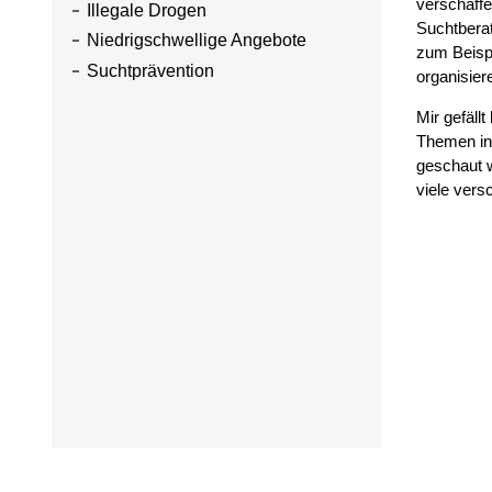
verschaffe
Illegale Drogen
Suchtberat
Niedrigschwellige Angebote
zum Beispi
Suchtprävention
organisier
Mir gefäll
Themen in
geschaut w
viele ver