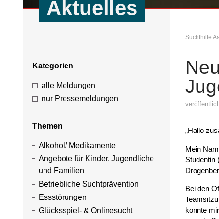
Aktuelles
Suchthilfe 
Neu
Kategorien
Jug
alle Meldungen
nur Pressemeldungen
veröffentli
Themen
„Hallo zu
Alkohol/ Medikamente
Mein Name 
Angebote für Kinder, Jugendliche
Studentin 
Drogenbera
und Familien
Betriebliche Suchtprävention
Bei den Of
Essstörungen
Teamsitzun
konnte mir
Glücksspiel- & Onlinesucht