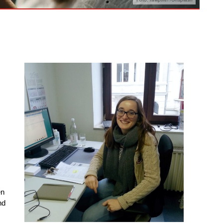
en
nd