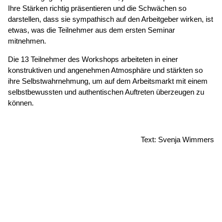
Ihre Stärken richtig präsentieren und die Schwächen so
darstellen, dass sie sympathisch auf den Arbeitgeber wirken, ist
etwas, was die Teilnehmer aus dem ersten Seminar
mitnehmen.
Die 13 Teilnehmer des Workshops arbeiteten in einer
konstruktiven und angenehmen Atmosphäre und stärkten so
ihre Selbstwahrnehmung, um auf dem Arbeitsmarkt mit einem
selbstbewussten und authentischen Auftreten überzeugen zu
können.
Text: Svenja Wimmers
© 2026
Caritasverband für die Regionen Aachen-Stadt und
Aachen-Land e.V.
·
Datenschutz
·
Barrierefreiheit
·
Impressum
Webdesign:
XIQIT GmbH