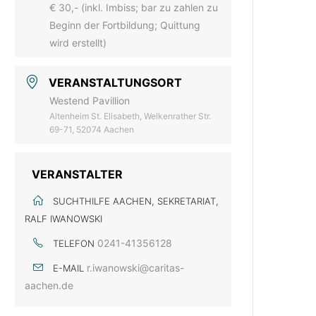
€ 30,- (inkl. Imbiss; bar zu zahlen zu
Beginn der Fortbildung; Quittung
wird erstellt)
VERANSTALTUNGSORT
Westend Pavillion
Altenheim St. Elisabeth, Welkenrather Str.
69-71, 52074 Aachen
VERANSTALTER
SUCHTHILFE AACHEN, SEKRETARIAT,
RALF IWANOWSKI
0241-41356128
TELEFON
r.iwanowski@caritas-
E-MAIL
aachen.de