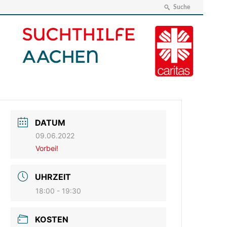
Suche
DATUM
09.06.2022
Vorbei!
UHRZEIT
18:00 - 19:30
KOSTEN