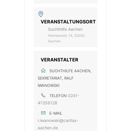
VERANSTALTUNGSORT
Suchthilfe Aachen
Hermannstr. 14, 52062
Aachen
VERANSTALTER
SUCHTHILFE AACHEN,
SEKRETARIAT, RALF
IWANOWSKI
0241-
TELEFON
41356128
E-MAIL
r.iwanowski@caritas-
aachen.de