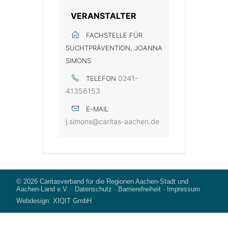
VERANSTALTER
FACHSTELLE FÜR
SUCHTPRÄVENTION, JOANNA
SIMONS
0241-
TELEFON
41356153
E-MAIL
j.simons@caritas-aachen.de
© 2026
Caritasverband für die Regionen Aachen-Stadt und
Aachen-Land e.V.
·
Datenschutz
·
Barrierefreiheit
·
Impressum
Webdesign:
XIQIT GmbH