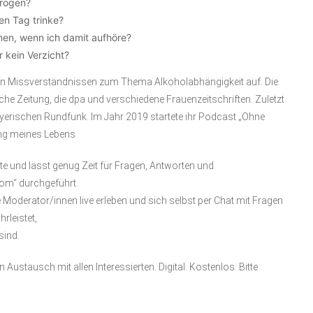
Drogen?
en Tag trinke?
nen, wenn ich damit aufhöre?
 kein Verzicht?
ten Missverständnissen zum Thema Alkoholabhängigkeit auf. Die
sche Zeitung, die dpa und verschiedene Frauenzeitschriften. Zuletzt
Bayerischen Rundfunk. Im Jahr 2019 startete ihr Podcast „Ohne
ung meines Lebens
e und lässt genug Zeit für Fragen, Antworten und
om“ durchgeführt.
 Moderator/innen live erleben und sich selbst per Chat mit Fragen
rleistet,
sind.
stausch mit allen Interessierten. Digital. Kostenlos. Bitte