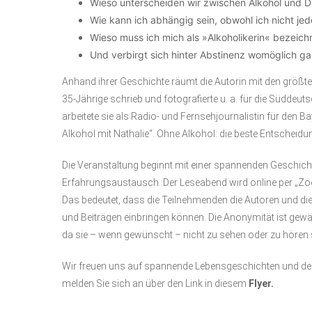
Wieso unterscheiden wir zwischen Alkohol und 
Wie kann ich abhängig sein, obwohl ich nicht jed
Wieso muss ich mich als »Alkoholikerin« bezeich
Und verbirgt sich hinter Abstinenz womöglich gar
Anhand ihrer Geschichte räumt die Autorin mit den größ
35-Jährige schrieb und fotografierte u. a. für die Süddeut
arbeitete sie als Radio- und Fernsehjournalistin für den 
Alkohol mit Nathalie“. Ohne Alkohol: die beste Entscheid
Die Veranstaltung beginnt mit einer spannenden Geschicht
Erfahrungsaustausch. Der Leseabend wird online per „Zo
Das bedeutet, dass die Teilnehmenden die Autoren und die
und Beiträgen einbringen können. Die Anonymität ist gewäh
da sie – wenn gewünscht – nicht zu sehen oder zu hören 
Wir freuen uns auf spannende Lebensgeschichten und den Au
melden Sie sich an über den Link in diesem
Flyer
.