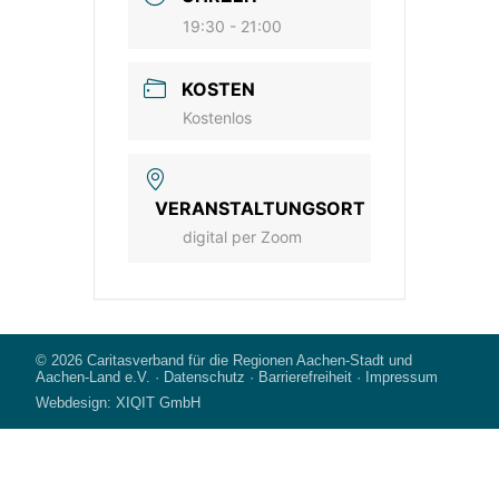
19:30 - 21:00
KOSTEN
Kostenlos
VERANSTALTUNGSORT
digital per Zoom
© 2026
Caritasverband für die Regionen Aachen-Stadt und
Aachen-Land e.V.
·
Datenschutz
·
Barrierefreiheit
·
Impressum
Webdesign:
XIQIT GmbH