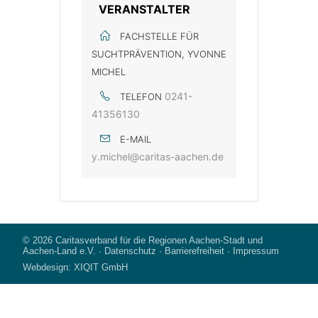
VERANSTALTER
FACHSTELLE FÜR
SUCHTPRÄVENTION, YVONNE
MICHEL
0241-
TELEFON
41356130
E-MAIL
y.michel@caritas-aachen.de
© 2026
Caritasverband für die Regionen Aachen-Stadt und
Aachen-Land e.V.
·
Datenschutz
·
Barrierefreiheit
·
Impressum
Webdesign:
XIQIT GmbH