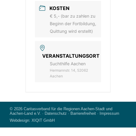
KOSTEN
€ 5,- (bar zu zahlen zu
Beginn der Fortbildung,
Quittung wird erstellt)
VERANSTALTUNGSORT
Suchthilfe Aachen
Hermannstr. 14, 52062
Aachen
© 2026
Caritasverband für die Regionen Aachen-Stadt und
Aachen-Land e.V.
·
Datenschutz
·
Barrierefreiheit
·
Impressum
Webdesign:
XIQIT GmbH