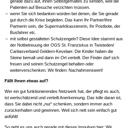
gerade dazu auf, ihnen Selbstgemaltes zu senden, weil die
Patienten auf Besuche verzichten müssen.
wenn Sie sich bedanken würden bei denen, die Sie gerade
gut durch die Krise begleiten. Das kann Ihr Partner/ihre
Partnerin sein, die Supermarktkassiererin, Ihr Postbote, der
Busfahrer etc.
mit selbst gestalteten Schutzengeln? Diese Idee stammt aus
der Notbetreuung der OGS St. Franziskus in Twisteden/
Caritasverband Geldern-Kevelaer. Die Kinder haben die
Steine bemalt und dann im Ort verteilt. Der Finder darf sich
freuen und seinen Schutzengel behalten oder
weiterverschenken. Wir finden: Nachahmenswert!
Fällt Ihnen etwas auf?
Wer ein gut funktionierendes Netzwerk hat, der pflegt es auch,
ist wertschätzend und verteilt Anerkennung. Das tolle daran ist,
dass Sie dabei nicht „nur“ schenken, sondern immer auch
zurückerhalten und gewinnen. Weil sich nett sein einfach gut
anfühlt!
So geht es uns auch gerade mit diesen Impulsen hier: Wir